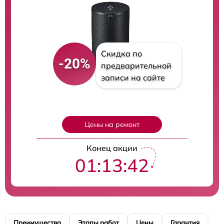
Скидка по
-20%
предварительной
записи на сайте
Цены на ремонт
Конец акции
01:13:41
Преимущества
Этапы работ
Цены
Гарантия
М