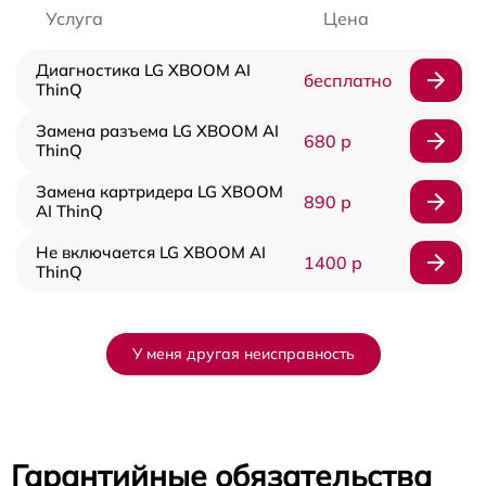
Услуга
Цена
Диагностика LG XBOOM AI
бесплатно
ThinQ
Замена разъема LG XBOOM AI
680 р
ThinQ
Замена картридера LG XBOOM
890 р
AI ThinQ
Не включается LG XBOOM AI
1400 р
ThinQ
У меня другая неисправность
Гарантийные обязательства