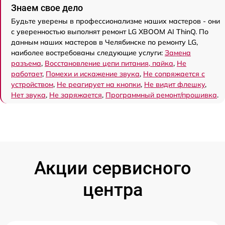
Знаем свое дело
Будьте уверены в профессионализме наших мастеров - они
с уверенностью выполнят ремонт LG XBOOM AI ThinQ. По
данным наших мастеров в Челябинске по ремонту LG,
наиболее востребованы следующие услуги:
Замена
разъема
,
Восстановление цепи питания, пайка
,
Не
работает
,
Помехи и искажение звука
,
Не сопряжается с
устройством
,
Не реагирует на кнопки
,
Не видит флешку
,
Нет звука
,
Не заряжается
,
Программный ремонт/прошивка
.
Акции сервисного
центра