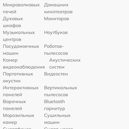
Микроволновых
Домашних
печей
кинотеатров
Духовых
Мониторов
шкафов
Музыкальных
Ноутбуков
центров
Посудомоечных
Роботов-
машин
пылесосов
Камер
Акустических
видеонаблюдения
систем
Портативных
Видеостен
акустик
Интерактивных
Вертикальных
панелей
пылесосов
Варочных
Bluetooth
панелей
гарнитур
Морозильных
Сушильных
камер
машин