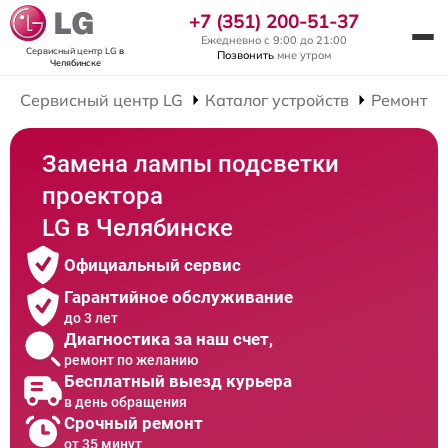
+7 (351) 200-51-37
Ежедневно с 9:00 до 21:00
Сервисный центр LG
в
Позвонить
мне утром
Челябинске
Сервисный центр LG
Каталог устройств
Ремонт П
Замена лампы подсветки
проектора
LG в Челябинске
Официальный сервис
Гарантийное обслуживание
до 3 лет
Диагностика за наш счет,
ремонт по желанию
Бесплатный выезд курьера
в день обращения
Срочный ремонт
от 35 минут