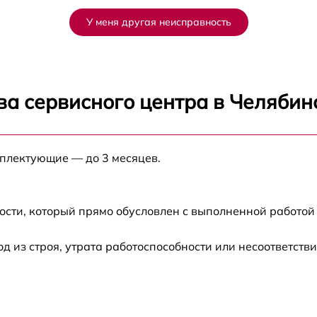
от 60 мин
У меня другая неисправность
от 60 мин
от 60 мин
ва сервисного центра в Челябин
от 60 мин
мплектующие — до 3 месяцев.
от 60 мин
от 60 мин
ости, который прямо обусловлен с выполненной работой
от 60 мин
из строя, утрата работоспособности или несоответств
от 60 мин