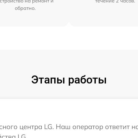
стройство на ремонт и
течение 2 часов.
обратно.
Этапы работы
исного центра LG. Наш оператор ответит н
ства LG.