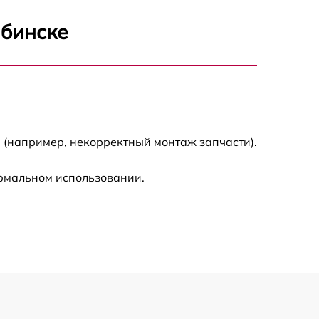
1600 р
ябинске
1900 р
1600 р
 (например, некорректный монтаж запчасти).
ормальном использовании.