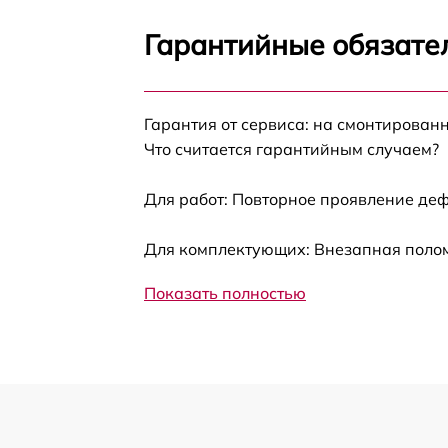
Замена панели управления LG KA 65310 A
Гарантийные обязател
Ремонт модуля управления LG KA 65310 A
Гарантия от сервиса: на смонтирован
Замена сенсора LG KA 65310 A
Что считается гарантийным случаем?
Для работ: Повторное проявление деф
Для комплектующих: Внезапная полом
Показать полностью