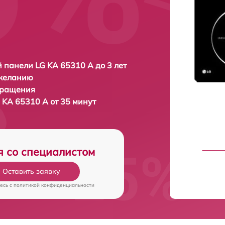
 панели LG KA 65310 A до 3 лет
 желанию
бращения
 KA 65310 A от 35 минут
я со специалистом
Оставить заявку
есь c
политикой конфиденциальности