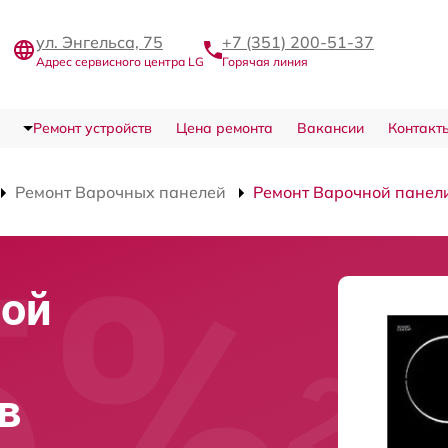
ул. Энгельса, 75
+7 (351) 200-51-37
Адрес сервисного центра LG
Горячая линия
Ремонт устройств
Цена ремонта
Вакансии
Контакт
Ремонт Варочных панелей
Ремонт Варочной панел
ной
в