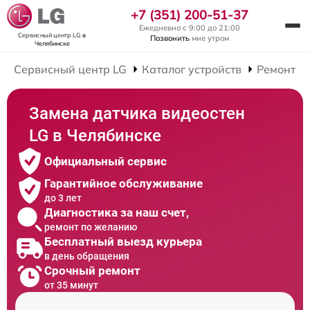
+7 (351) 200-51-37
Ежедневно с 9:00 до 21:00
Сервисный центр LG
в
Позвонить
мне утром
Челябинске
Сервисный центр LG
Каталог устройств
Ремонт В
Замена датчика видеостен
LG в Челябинске
Официальный сервис
Гарантийное обслуживание
до 3 лет
Диагностика за наш счет,
ремонт по желанию
Бесплатный выезд курьера
в день обращения
Срочный ремонт
от 35 минут