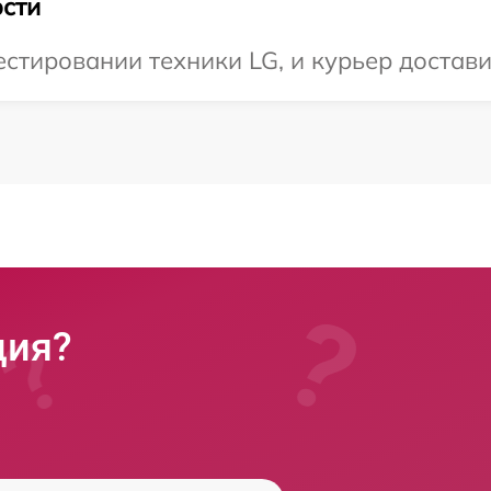
сти
тировании техники LG, и курьер доставит
ция?